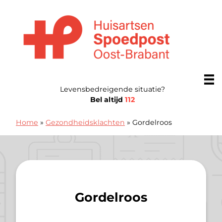
Doorgaan naar content
Huisartsenposten Oost-Brabant
Levensbedreigende situatie?
Bel altijd
112
Home
»
Gezondheidsklachten
»
Gordelroos
Gordelroos