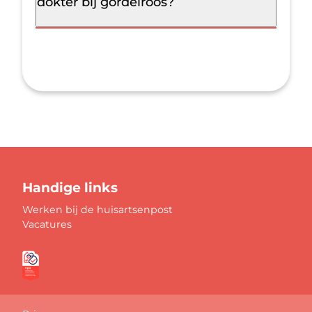
dokter bij gordelroos?
Handige links
Werken bij de huisartsenpost
Vacatures
Keurmerken