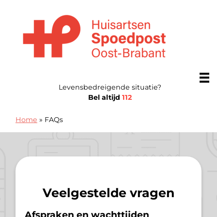
Doorgaan naar content
Huisartsenposten Oost-Brabant
Levensbedreigende situatie?
Bel altijd
112
Home
»
FAQs
Veelgestelde vragen
Afspraken en wachttijden