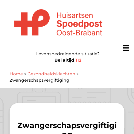
Doorgaan naar content
Huisartsenposten Oost-Brabant
Levensbedreigende situatie?
Bel altijd
112
Home
»
Gezondheidsklachten
»
Zwangerschapsvergiftiging
Zwangerschapsvergiftigi